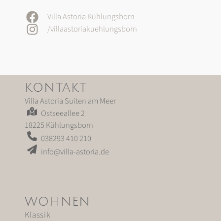
Villa Astoria Kühlungsborn
/villaastoriakuehlungsborn
KONTAKT
Villa Astoria Suiten am Meer
Ostseeallee 2
18225 Kühlungsborn
038293 410 210
info@villa-astoria.de
WOHNEN
Klassik