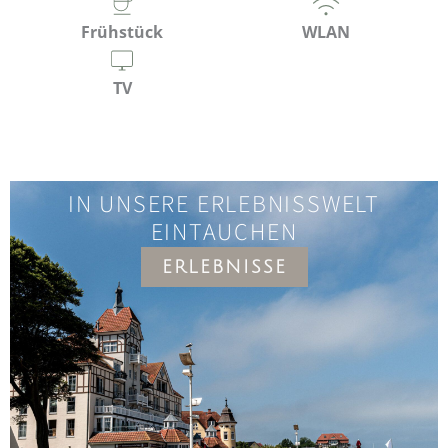
Frühstück
WLAN
TV
IN UNSERE ERLEBNISSWELT
EINTAUCHEN
ERLEBNISSE